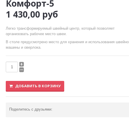
Комфорт-5
Мешкозашивочные машины
1 430,00
руб
Закрепочные машины и машины программируемой
строчки
Легко трансформируемый швейный центр, который позволяет
Машины для обуви и кожгалантереи
организовать рабочее место швеи.
В столе предусмотрено место для хранения и использования швейно
Машины специального назначения
машины и оверлока.
Швейные автоматы
Другие
ДОБАВИТЬ В КОРЗИНУ
СТЕГАЛЬНОЕ ОБОРУДОВАНИЕ
КОВРОВЫЕ И СПЕЦИАЛЬНЫЕ ОВЕРЛОКИ
Поделитесь с друзьями:
ПРЕССА
Вырубные прессы