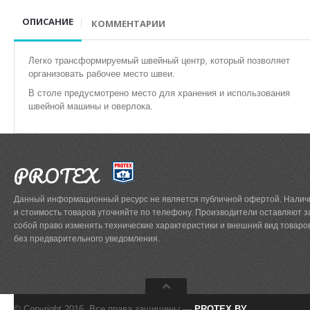
ОПИСАНИЕ
КОММЕНТАРИИ
Прессы для дублирования
Прессы для установки фурнитуры
Легко трансформируемый швейный центр, который позволяет
организовать рабочее место швеи.
В столе предусмотрено место для хранения и использования
ПРОМЫШЛЕННЫЕ ВЫШИВАЛЬНЫЕ МАШИНЫ
швейной машины и оверлока.
Промышленные вышивальные машины Velles
Промышленные вышивальные машины BROTHER
PROTEX
ПАРОГЛАДИЛЬНОЕ ОБОРУДОВАНИЕ
Данный информационный ресурс не является публичной офертой. Налич
и стоимость товаров уточняйте по телефону. Производители оставляют з
Парогенераторы с утюгом
собой право изменять технические характеристики и внешний вид товаро
без предварительного уведомления.
Гладильные доски и столы
Гладильные столы
© Copyright 2016. Все права защищены —
PROTEX.BY
.