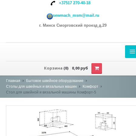
+37517 270-40-18
sewmach_msm@mail.ru
г. Минск Сморговский проезд д.29
О НАС
Корзина
(0)
0,00 руб
КАТАЛОГ
Главная
Бытовое швейное оборудование
Столы для швейных и вязальных машин
Комфорт
ПРОМЫШЛЕННЫЕ ОВЕРЛОКИ
Стол для швейной и вязальной машины Комфорт-5
ПРОМЫШЛЕННЫЕ ШВЕЙНЫЕ МАШИНЫ
Прямострочные одноигольные швейные машины
челночного стежка
Машины для тяжелых и сверхтяжелых материалов